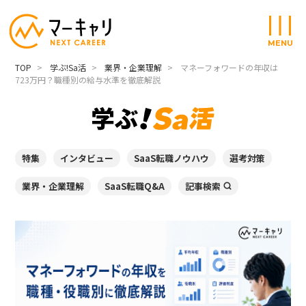
MENU
TOP
学ぶ!Sa活
業界・企業理解
マネーフォワードの年収は
723万円？職種別の給与水準を徹底解説
特集
インタビュー
SaaS転職ノウハウ
選考対策
業界・企業理解
SaaS転職Q&A
記事検索