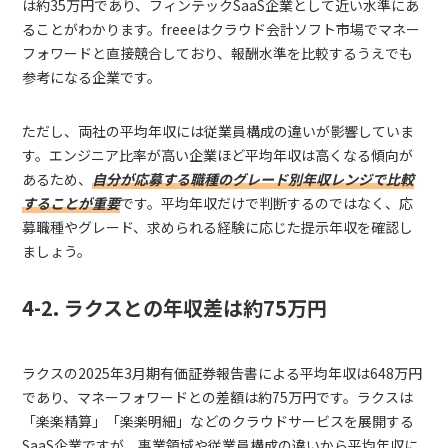
は約35万円であり、フィンテックSaaS企業として近い水準にあ
ることがわかります。freeeはクラウド会計ソフト市場でマネー
フォワードと直接競合しており、報酬水準を比較するうえでも
参考になる企業です。
ただし、両社の平均年収には従業員構成の違いが影響していま
す。エンジニア比率が高い企業ほど平均年収は高くなる傾向が
あるため、
自分が応募する職種のグレード別年収レンジで比較
することが重要
です。平均年収だけで判断するのではなく、応
募職種やグレード、求められる経験に応じた提示年収を確認し
ましょう。
4-2. ラクスとの年収差は約75万円
ラクスの2025年3月期有価証券報告書による平均年収は648万円
であり、マネーフォワードとの差額は約75万円です。ラクスは
「楽楽精算」「楽楽明細」などのクラウドサービスを展開する
SaaS企業ですが、事業領域や従業員構成の違いから平均年収に