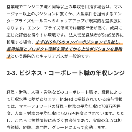
営業職でエンジニア職と同等以上の年収を目指す場合は、マネ
ージャー以上のポジションに就くか、大型案件を担当するエン
タープライズセールスへのキャリアアップが現実的な選択肢に
なります。 エンタープライズ領域では顧客単価が高く、成果に
応じた評価を得やすい環境です。 法人営業経験者がSaaS業界に
転職する場合、
まずはISやFSのメンバーポジションで入社し、
業界知識とプロダクト理解を深めてから上位ポジションを目指
す
という段階的なキャリアパスが一般的です。
2-3. ビジネス・コーポレート職の年収レンジ
経理・財務、人事・労務などのコーポレート職は、職種によっ
て年収水準に差があります。Indeedに掲載されている給与情報
では、マネーフォワードの経理・財務の平均年収は708万円程
度、人事・労務の平均年収は732万円程度とされています。ただ
し、これらは掲載情報に基づく参考値であり、実際の年収は担
当領域、経験、専門性、グレードによって変動します。